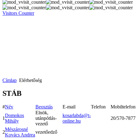
Visitors Counter
Címlap
Elérhetőség
STÁB
#
Név
Beosztás
E-mail
Telefon
Mobiltelefon
Elnök,
Domokos
kosarlabda@t-
1
utánpótlás-
20/570-7877
Mihály
online.hu
vezető
Mészárosné
2
vezetőedző
Kovács Andrea