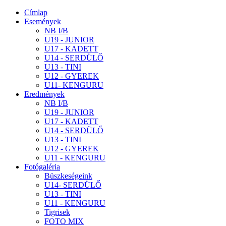
Címlap
Események
NB I/B
U19 - JUNIOR
U17 - KADETT
U14 - SERDÜLŐ
U13 - TINI
U12 - GYEREK
U11- KENGURU
Eredmények
NB I/B
U19 - JUNIOR
U17 - KADETT
U14 - SERDÜLŐ
U13 - TINI
U12 - GYEREK
U11 - KENGURU
Fotógaléria
Büszkeségeink
U14- SERDÜLŐ
U13 - TINI
U11 - KENGURU
Tigrisek
FOTO MIX