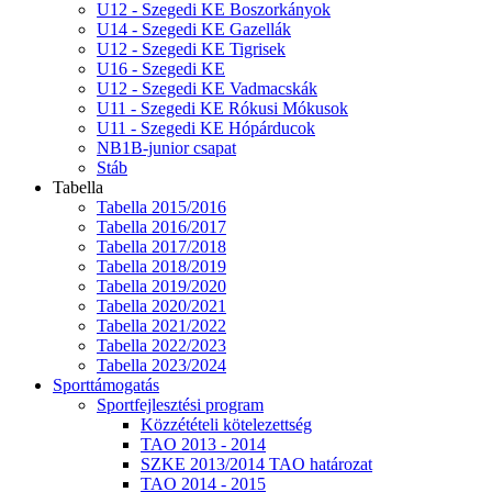
U12 - Szegedi KE Boszorkányok
U14 - Szegedi KE Gazellák
U12 - Szegedi KE Tigrisek
U16 - Szegedi KE
U12 - Szegedi KE Vadmacskák
U11 - Szegedi KE Rókusi Mókusok
U11 - Szegedi KE Hópárducok
NB1B-junior csapat
Stáb
Tabella
Tabella 2015/2016
Tabella 2016/2017
Tabella 2017/2018
Tabella 2018/2019
Tabella 2019/2020
Tabella 2020/2021
Tabella 2021/2022
Tabella 2022/2023
Tabella 2023/2024
Sporttámogatás
Sportfejlesztési program
Közzétételi kötelezettség
TAO 2013 - 2014
SZKE 2013/2014 TAO határozat
TAO 2014 - 2015