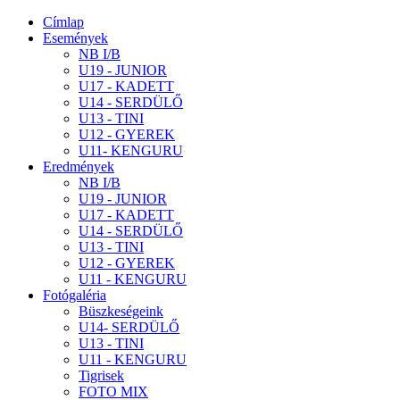
Címlap
Események
NB I/B
U19 - JUNIOR
U17 - KADETT
U14 - SERDÜLŐ
U13 - TINI
U12 - GYEREK
U11- KENGURU
Eredmények
NB I/B
U19 - JUNIOR
U17 - KADETT
U14 - SERDÜLŐ
U13 - TINI
U12 - GYEREK
U11 - KENGURU
Fotógaléria
Büszkeségeink
U14- SERDÜLŐ
U13 - TINI
U11 - KENGURU
Tigrisek
FOTO MIX