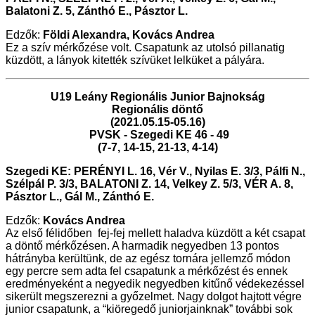
Balatoni Z. 5, Zánthó E., Pásztor L.
Edzők:
Földi Alexandra, Kovács Andrea
Ez a szív mérkőzése volt. Csapatunk az utolsó pillanatig
küzdött, a lányok kitették szívüket lelküket a pályára.
U19 Leány Regionális Junior Bajnokság
Regionális döntő
(2021.05.15-05.16)
PVSK - Szegedi KE 46 - 49
(7-7, 14-15, 21-13, 4-14
)
Szegedi KE: PERÉNYI L. 16, Vér V., Nyilas E. 3/3, Pálfi N.,
Szélpál P. 3/3, BALATONI Z. 14, Velkey Z. 5/3, VÉR A. 8,
Pásztor L., Gál M., Zánthó E.
Edzők:
Kovács Andrea
Az első félidőben fej-fej mellett haladva küzdött a két csapat
a döntő mérkőzésen. A harmadik negyedben 13 pontos
hátrányba kerültünk, de az egész tornára jellemző módon
egy percre sem adta fel csapatunk a mérkőzést és ennek
eredményeként a negyedik negyedben kitűnő védekezéssel
sikerült megszerezni a győzelmet. Nagy dolgot hajtott végre
junior csapatunk, a “kiöregedő juniorjainknak” további sok