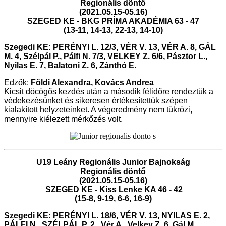
Regionális döntő
(2021.05.15-05.16)
SZEGED KE - BKG PRÍMA AKADÉMIA 63 - 47
(13-11, 14-13, 22-13, 14-10
)
Szegedi KE: PERÉNYI L. 12/3, VÉR V. 13, VÉR A. 8, GÁL
M. 4, Szélpál P., Pálfi N. 7/3, VELKEY Z. 6/6, Pásztor L.,
Nyilas E. 7, Balatoni Z. 6, Zánthó E.
Edzők:
Földi Alexandra, Kovács Andrea
Kicsit döcögős kezdés után a második félidőre rendeztük a
védekezésünket és sikeresen értékesítettük szépen
kialakított helyzeteinket. A végeredmény nem tükrözi,
mennyire kiélezett mérkőzés volt.
U19 Leány Regionális Junior Bajnokság
Regionális döntő
(2021.05.15-05.16)
SZEGED KE - Kiss Lenke KA 46 - 42
(15-8, 9-19, 6-6, 16-9
)
Szegedi KE: PERÉNYI L. 18/6, VÉR V. 13, NYILAS E. 2,
PÁLFI N., SZÉLPÁL P. 2., Vér A., Velkey Z. 6, Gál M.,