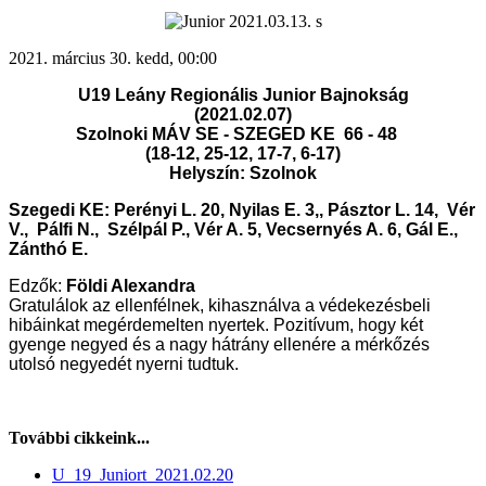
2021. március 30. kedd, 00:00
U19 Leány Regionális Junior Bajnokság
(2021.02.07)
Szolnoki MÁV SE - SZEGED KE 66 - 48
(18-12, 25-12, 17-7, 6-17
)
Helyszín: Szolnok
Szegedi KE: Perényi L. 20, Nyilas E. 3,, Pásztor L. 14, Vér
V., Pálfi N., Szélpál P., Vér A. 5, Vecsernyés A. 6, Gál E.,
Zánthó E.
Edzők:
Földi Alexandra
Gratulálok az ellenfélnek, kihasználva a védekezésbeli
hibáinkat megérdemelten nyertek. Pozitívum, hogy két
gyenge negyed és a nagy hátrány ellenére a mérkőzés
utolsó negyedét nyerni tudtuk.
További cikkeink...
U_19_Juniort_2021.02.20