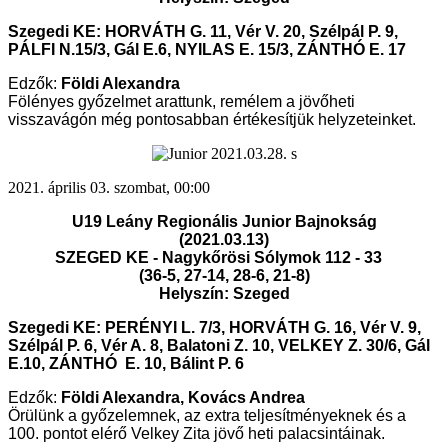
Szegedi KE: HORVÁTH G. 11, Vér V. 20, Szélpál P. 9,
PÁLFI N.15/3, Gál E.6, NYILAS E. 15/3, ZÁNTHÓ E. 17
Edzők:
Földi Alexandra
Fölényes győzelmet arattunk, remélem a jövőheti
visszavágón még pontosabban értékesítjük helyzeteinket.
2021. április 03. szombat, 00:00
U19 Leány Regionális Junior Bajnokság
(2021.03.13)
SZEGED KE - Nagykőrösi Sólymok 112 - 33
(36-5, 27-14, 28-6, 21-8
)
Helyszín: Szeged
Szegedi KE: PERÉNYI L. 7/3, HORVÁTH G. 16, Vér V. 9,
Szélpál P. 6, Vér A. 8, Balatoni Z. 10, VELKEY Z. 30/6, Gál
E.10, ZÁNTHÓ E. 10, Bálint P. 6
Edzők:
Földi Alexandra, Kovács Andrea
Örülünk a győzelemnek, az extra teljesítményeknek és a
100. pontot elérő Velkey Zita jövő heti palacsintáinak.