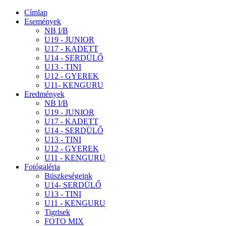
Címlap
Események
NB I/B
U19 - JUNIOR
U17 - KADETT
U14 - SERDÜLŐ
U13 - TINI
U12 - GYEREK
U11- KENGURU
Eredmények
NB I/B
U19 - JUNIOR
U17 - KADETT
U14 - SERDÜLŐ
U13 - TINI
U12 - GYEREK
U11 - KENGURU
Fotógaléria
Büszkeségeink
U14- SERDÜLŐ
U13 - TINI
U11 - KENGURU
Tigrisek
FOTO MIX