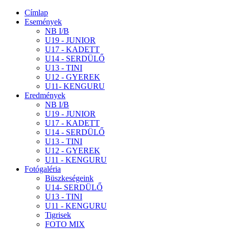
Címlap
Események
NB I/B
U19 - JUNIOR
U17 - KADETT
U14 - SERDÜLŐ
U13 - TINI
U12 - GYEREK
U11- KENGURU
Eredmények
NB I/B
U19 - JUNIOR
U17 - KADETT
U14 - SERDÜLŐ
U13 - TINI
U12 - GYEREK
U11 - KENGURU
Fotógaléria
Büszkeségeink
U14- SERDÜLŐ
U13 - TINI
U11 - KENGURU
Tigrisek
FOTO MIX