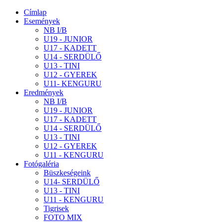
Címlap
Események
NB I/B
U19 - JUNIOR
U17 - KADETT
U14 - SERDÜLŐ
U13 - TINI
U12 - GYEREK
U11- KENGURU
Eredmények
NB I/B
U19 - JUNIOR
U17 - KADETT
U14 - SERDÜLŐ
U13 - TINI
U12 - GYEREK
U11 - KENGURU
Fotógaléria
Büszkeségeink
U14- SERDÜLŐ
U13 - TINI
U11 - KENGURU
Tigrisek
FOTO MIX