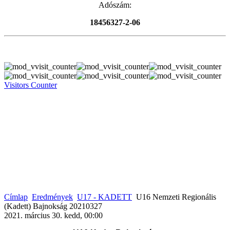
Adószám:
18456327-2-06
Visitors Counter
Címlap
Eredmények
U17 - KADETT
U16 Nemzeti Regionális
(Kadett) Bajnokság 20210327
2021. március 30. kedd, 00:00